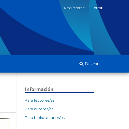
Registrarse
Entrar
Buscar
Información
Para lectores/as
Para autores/as
Para bibliotecarios/as