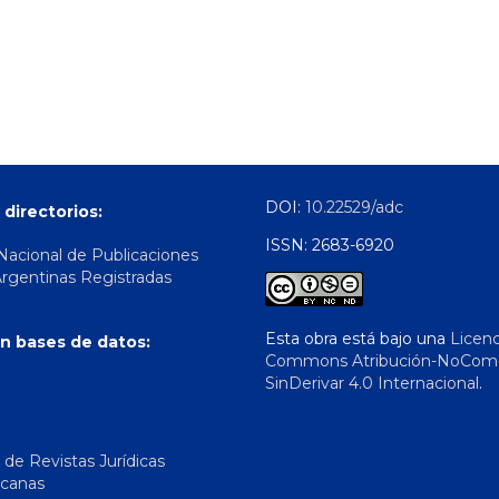
DOI:
10.22529/adc
 directorios:
ISSN: 2683-6920
 Nacional de Publicaciones
Argentinas Registradas
Esta obra está bajo una
Licenc
n bases de datos:
Commons Atribución-NoComer
SinDerivar 4.0 Internacional
.
 de Revistas Jurídicas
icanas