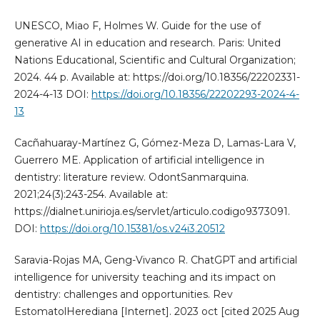
UNESCO, Miao F, Holmes W. Guide for the use of
generative AI in education and research. Paris: United
Nations Educational, Scientific and Cultural Organization;
2024. 44 p. Available at: https://doi.org/10.18356/22202331-
2024-4-13 DOI:
https://doi.org/10.18356/22202293-2024-4-
13
Cacñahuaray-Martínez G, Gómez-Meza D, Lamas-Lara V,
Guerrero ME. Application of artificial intelligence in
dentistry: literature review. OdontSanmarquina.
2021;24(3):243-254. Available at:
https://dialnet.unirioja.es/servlet/articulo.codigo9373091.
DOI:
https://doi.org/10.15381/os.v24i3.20512
Saravia-Rojas MA, Geng-Vivanco R. ChatGPT and artificial
intelligence for university teaching and its impact on
dentistry: challenges and opportunities. Rev
EstomatolHerediana [Internet]. 2023 oct [cited 2025 Aug