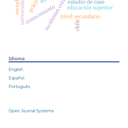
incidentes críticos
universidad
estudio de caso
conocimiento
educación superior
nivel secundario
chile
Idioma
English
Español
Português
Open Journal Systems