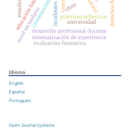
derechos humanos
incidentes críticos
educación básica
construcción
chile
nivel secundario
prácticas reflexivas
universidad
desarrollo profesional docente
sistematización de experiencia
evaluación formativa
Idioma
English
Español
Português
Open Journal Systems