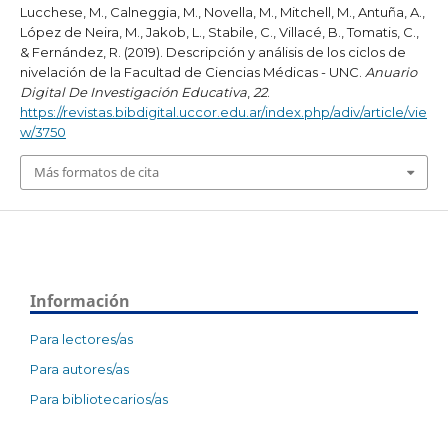
Lucchese, M., Calneggia, M., Novella, M., Mitchell, M., Antuña, A.,
López de Neira, M., Jakob, L., Stabile, C., Villacé, B., Tomatis, C.,
& Fernández, R. (2019). Descripción y análisis de los ciclos de
nivelación de la Facultad de Ciencias Médicas - UNC.
Anuario
Digital De Investigación Educativa
,
22
.
https://revistas.bibdigital.uccor.edu.ar/index.php/adiv/article/vie
w/3750
Más formatos de cita
Información
Para lectores/as
Para autores/as
Para bibliotecarios/as