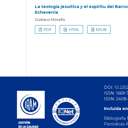
La teología jesuítica y el espíritu del Bar
Echeverría
Gustavo Morello
PDF
HTML
EPUB
DOI:
10.225
ISSN: 1669-
ISSN: 2408-
Incluida en
Bibliografía
Periódicas 