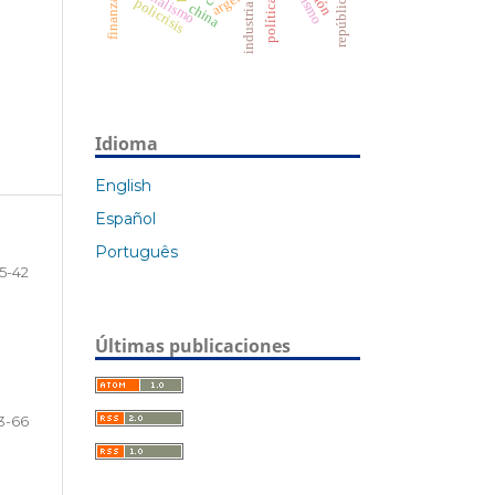
racionalismo
policrisis
china
industria
Idioma
English
Español
Português
15-42
Últimas publicaciones
3-66