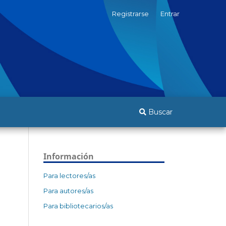
Registrarse
Entrar
Buscar
Información
Para lectores/as
Para autores/as
Para bibliotecarios/as