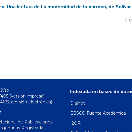
roco. Una lectura de La modernidad de lo barroco, de Bolívar
p. 6
29/sp
Indexada en bases de dato
7405 (versión impresa)
4182 (versión electrónica)
Dialnet
:
EBSCO Fuente Académica
 Nacional de Publicaciones
I2OR
Argentinas Registradas