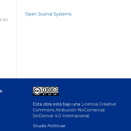
Open Journal Systems
7-101
s:
Esta obra está bajo una
Licencia Creative
Commons Atribución-NoComercial-
SinDerivar 4.0 Internacional
.
Studia Politicae