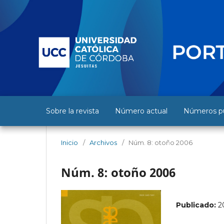
Sobre la revista
Número actual
Números pu
Inicio
/
Archivos
/
Núm. 8: otoño 2006
Núm. 8: otoño 2006
Publicado:
2