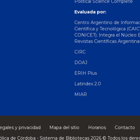
Political Science Complete
Evaluada por:
Centro Argentino de Informa
Científica y Tecnológica (CAIC
CONICET). Integra el Núcleo 
Revistas Científicas Argentina
CIRC
DOAJ
ERIH Plus
Latindex 2.0
MIAR
egales y privacidad
Mapa del sitio
Horarios
Contacto
ólica de Córdoba - Sistema de Bibliotecas 2026 © Todos los dere