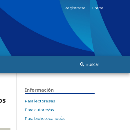
Registrarse
Entrar
Buscar
Información
os
Para lectores/as
Para autores/as
Para bibliotecarios/as