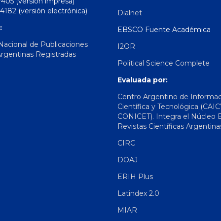
7405 (versión impresa)
4182 (versión electrónica)
Dialnet
:
EBSCO Fuente Académica
 Nacional de Publicaciones
I2OR
Argentinas Registradas
Political Science Complete
Evaluada por:
Centro Argentino de Informa
Científica y Tecnológica (CAIC
CONICET). Integra el Núcleo 
Revistas Científicas Argentina
CIRC
DOAJ
ERIH Plus
Latindex 2.0
MIAR