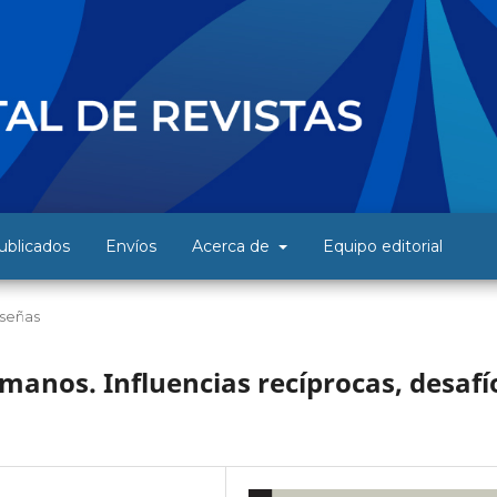
blicados
Envíos
Acerca de
Equipo editorial
señas
manos. Influencias recíprocas, desafí