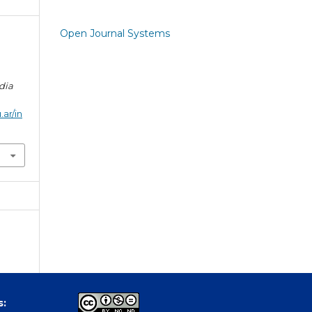
Open Journal Systems
dia
.ar/in
s: