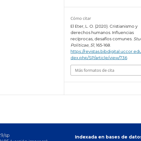
Cómo citar
El Eter, L. O. (2020). Cristianismo y
derechos humanos. Influencias
recíprocas, desafíos comunes.
Stu
Politicae
,
51
, 165-168.
https://revistas.bibdigital.uccor.edu
dex.php/SP/article/view/736
Más formatos de cita
29/sp
Indexada en bases de dato