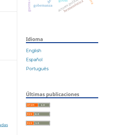
actores políticos
gobal
hermenéutica
gobernanza
Idioma
English
Español
Português
Últimas publicaciones
adas