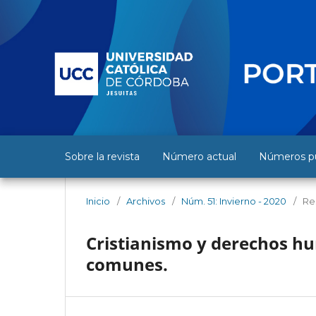
Sobre la revista
Número actual
Números pu
Inicio
/
Archivos
/
Núm. 51: Invierno - 2020
/
Re
Cristianismo y derechos hu
comunes.