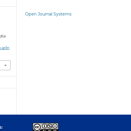
Open Journal Systems
dia
.ar/in
s: