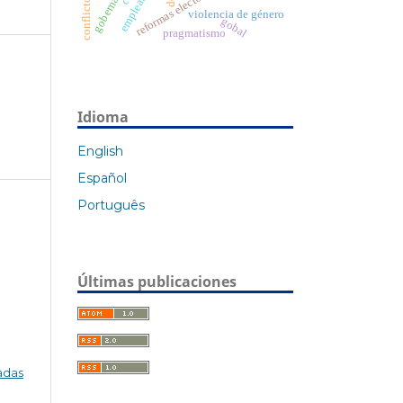
empleabilidad
gobernanza
reformas electorales
violencia de género
gobal
pragmatismo
Idioma
English
Español
Português
Últimas publicaciones
adas