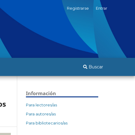
Registrarse
Entrar
Buscar
Información
os
Para lectores/as
Para autores/as
Para bibliotecarios/as