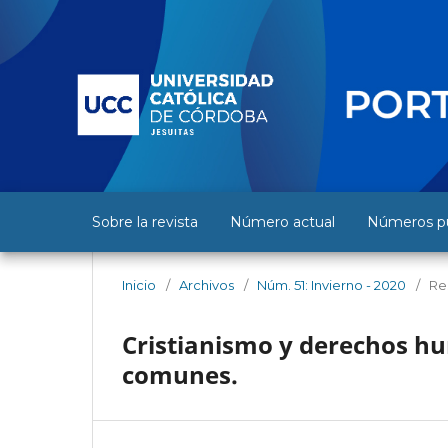
Sobre la revista
Número actual
Números pu
Inicio
/
Archivos
/
Núm. 51: Invierno - 2020
/
Re
Cristianismo y derechos hu
comunes.