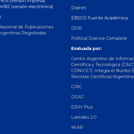
7405 (versión impresa)
4182 (versión electrónica)
Dialnet
:
EBSCO Fuente Académica
 Nacional de Publicaciones
I2OR
Argentinas Registradas
Political Science Complete
Evaluada por:
Centro Argentino de Informa
Científica y Tecnológica (CAIC
CONICET). Integra el Núcleo 
Revistas Científicas Argentina
CIRC
DOAJ
ERIH Plus
Latindex 2.0
MIAR