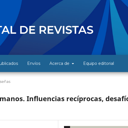
blicados
Envíos
Acerca de
Equipo editorial
señas
manos. Influencias recíprocas, desafí