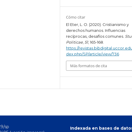
Cómo citar
El Eter, L. O. (2020). Cristianismo y
derechos humanos. Influencias
recíprocas, desafíos comunes.
Stu
Politicae
,
51
, 165-168.
https://revistas.bibdigital.uccor.edu
dex.php/SP/article/view/736
Más formatos de cita
29/sp
Indexada en bases de dato