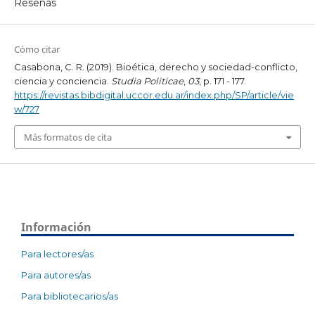
Reseñas
Cómo citar
Casabona, C. R. (2019). Bioética, derecho y sociedad-conflicto,
ciencia y conciencia.
Studia Politicae
,
03
, p. 171 - 177.
https://revistas.bibdigital.uccor.edu.ar/index.php/SP/article/vie
w/727
Más formatos de cita
Información
Para lectores/as
Para autores/as
Para bibliotecarios/as