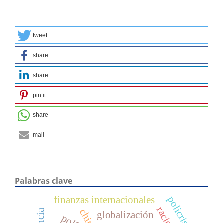
tweet
share
share
pin it
share
mail
Palabras clave
policrisis
finanzas internacionales
china
globalización