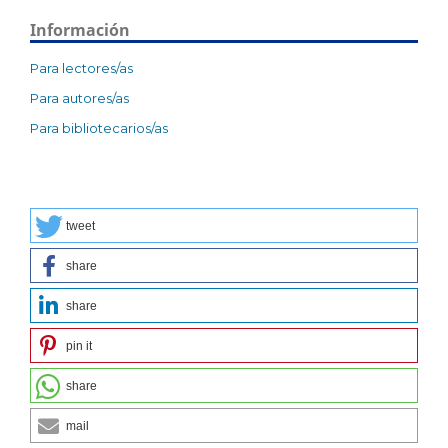
Información
Para lectores/as
Para autores/as
Para bibliotecarios/as
tweet
share
share
pin it
share
mail