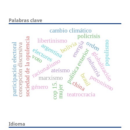
Palabras clave
cambio climático
policrisis
sociedad de la opulencia
libertinismo
energía
orden
populismo
bolivia
argentina
participación electoral
concepción discursiva
electores
política exterior
globalización
voto
industria
racionalismo
ateísmo
brasil
peronismo
marxismo
china
cop 15.
género
mujer
teatrocracia
Idioma