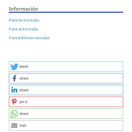
Información
Para lectores/as
Para autores/as
Para bibliotecarios/as
tweet
share
share
pin it
share
mail