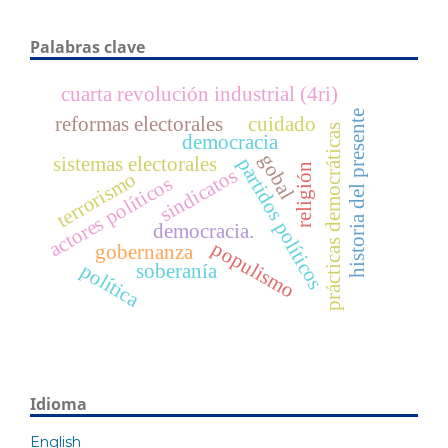
Palabras clave
cuarta revolución industrial (4ri)
historia del presente
reformas electorales
cuidado
prácticas democráticas
democracia
gobal
sistemas electorales
partidos políticos
religión
sindicatos
terrorismo
actores políticos
democracia.
populismo
gobernanza
política
soberanía
Idioma
English