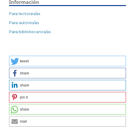
Información
Para lectores/as
Para autores/as
Para bibliotecarios/as
tweet
share
share
pin it
share
mail