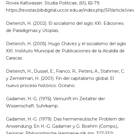
Rovira Kaltwasser. Studia Politicae, (61), 65-79.
https://revistas.bibdigital.uccor.edu.ar/index.php/SP/article/vi
Dieterich, H. (2002). El socialismo del siglo XXI. Ediciones
de Paradigmas y Utopías.
Dieterich, H. (2005). Hugo Chávez y el socialismo del siglo
XXI. Instituto Municipal de Publicaciones de la Alcaldía de
Caracas.
Dieterich, H., Dussel, E., Franco, R., Peters, A., Stahmer, C.
y Zemelman, H. (2001). Fin del capitalismo global. El
nuevo proceso histórico. Océano.
Gadamer, H.-G. (1976). Vernunft im Zeitalter der
Wissenschaft. Suhrkamp.
Gadamer, H.-G. (1979). Das hermeneutische Problem der
Anwendung. En H.-G. Gadamer y G. Boehm (Comps.),
Seminar: Philosophische Hermeneutik (pp. 327-332).