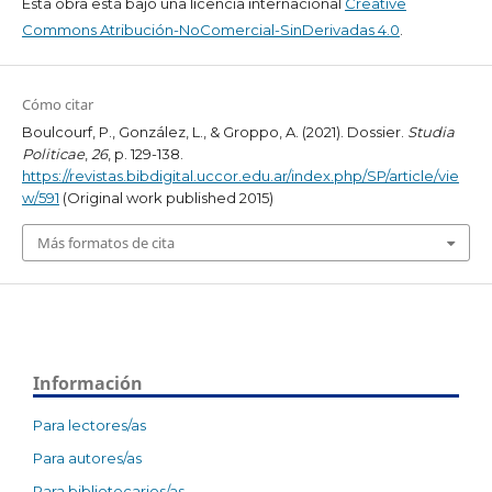
Esta obra está bajo una licencia internacional
Creative
Commons Atribución-NoComercial-SinDerivadas 4.0
.
Cómo citar
Boulcourf, P., González, L., & Groppo, A. (2021). Dossier.
Studia
Politicae
,
26
, p. 129-138.
https://revistas.bibdigital.uccor.edu.ar/index.php/SP/article/vie
w/591
(Original work published 2015)
Más formatos de cita
Información
Para lectores/as
Para autores/as
Para bibliotecarios/as