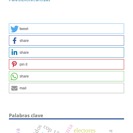
tweet
share
share
pin it
share
mail
Palabras clave
cop 15.
electores