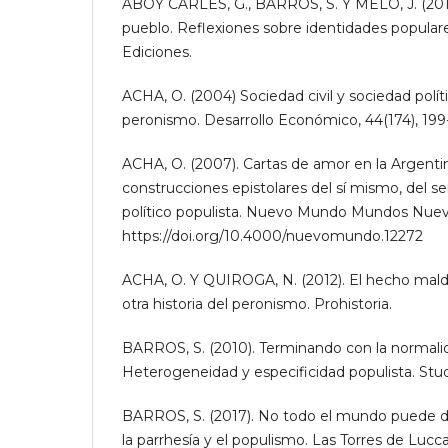
ABOY CARLÉS, G., BARROS, S. Y MELO, J. (2013
pueblo. Reflexiones sobre identidades popula
Ediciones.
ACHA, O. (2004) Sociedad civil y sociedad polít
peronismo. Desarrollo Económico, 44(174), 199
ACHA, O. (2007). Cartas de amor en la Argentin
construcciones epistolares del sí mismo, del se
político populista. Nuevo Mundo Mundos Nuevo
https://doi.org/10.4000/nuevomundo.12272
ACHA, O. Y QUIROGA, N. (2012). El hecho mald
otra historia del peronismo. Prohistoria.
BARROS, S. (2010). Terminando con la normali
Heterogeneidad y especificidad populista. Studia
BARROS, S. (2017). No todo el mundo puede dec
la parrhesía y el populismo. Las Torres de Lucca,