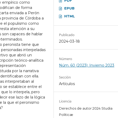
PDF
o y empírico como
odifican de forma
EPUB
carta enviada a Perón
HTML
a provincia de Córdoba a
obre el populismo como
resta atención a su
s son capaces de hablar
Publicado
eterminados.
2024-03-18
o peronista tiene que
s personadas interpeladas
etivo que abrió un
Número
cripción teórico-analítica
Núm. 60 (2023): Invierno 2023
epresentación
tuida por la narrativa
identificaban con ella.
Sección
s interpretaban al
Artículos
 se establece entre el
 que lo interpela, pero
ir ese lazo de la lógica
Licencia
e la que el peronismo
a?
Derechos de autor 2024 Studia
Politicæ