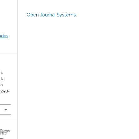
Open Journal Systems
adas
as
 la
na
, 248-