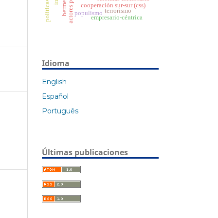
actores políticos
cooperación sur-sur (css)
terrorismo
populismo
empresario-céntrica
Idioma
English
Español
Português
Últimas publicaciones