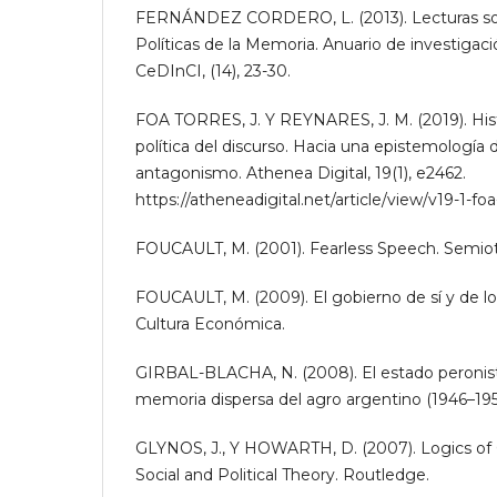
FERNÁNDEZ CORDERO, L. (2013). Lecturas sobr
Políticas de la Memoria. Anuario de investigac
CeDInCI, (14), 23-30.
FOA TORRES, J. Y REYNARES, J. M. (2019). Histo
política del discurso. Hacia una epistemología
antagonismo. Athenea Digital, 19(1), e2462.
https://atheneadigital.net/article/view/v19-1-fo
FOUCAULT, M. (2001). Fearless Speech. Semiot
FOUCAULT, M. (2009). El gobierno de sí y de l
Cultura Económica.
GIRBAL-BLACHA, N. (2008). El estado peronist
memoria dispersa del agro argentino (1946–1955). 
GLYNOS, J., Y HOWARTH, D. (2007). Logics of Cr
Social and Political Theory. Routledge.