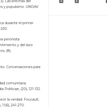
). Las brechas del
0
0
res y populismo. UNDAV
ica durante el primer
-230.
a peronista:
ntimiento y del lazo
s, (8).
ito. Conversaciones para
dad comunitaria.
 Politicae, (20), 121-132.
ir la verdad. Foucault,
 11(6), 241-270.