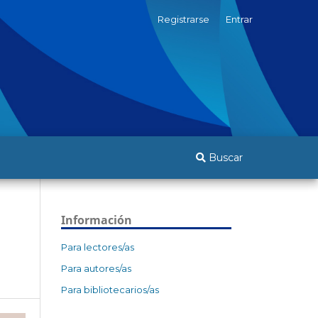
Registrarse
Entrar
Buscar
Información
Para lectores/as
Para autores/as
Para bibliotecarios/as