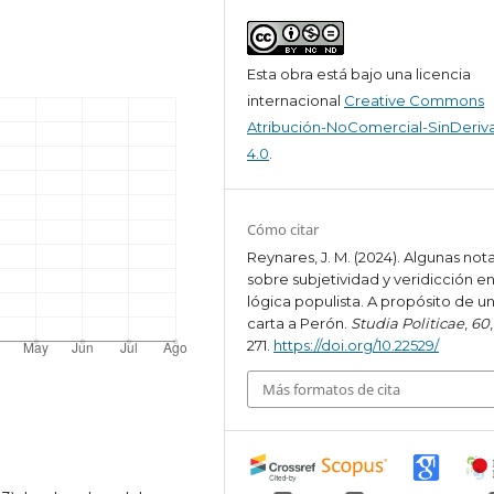
Esta obra está bajo una licencia
internacional
Creative Commons
Atribución-NoComercial-SinDeriv
4.0
.
Cómo citar
Reynares, J. M. (2024). Algunas not
sobre subjetividad y veridicción en
lógica populista. A propósito de u
carta a Perón.
Studia Politicae
,
60
271.
https://doi.org/10.22529/
Más formatos de cita