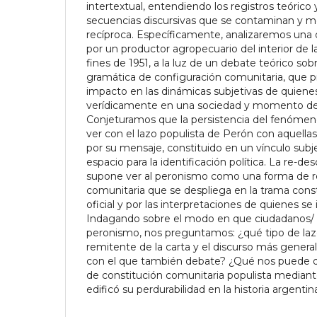
intertextual, entendiendo los registros teóric
secuencias discursivas que se contaminan y m
recíproca. Específicamente, analizaremos una 
por un productor agropecuario del interior de l
fines de 1951, a la luz de un debate teórico s
gramática de configuración comunitaria, que p
impacto en las dinámicas subjetivas de quiene
verídicamente en una sociedad y momento d
Conjeturamos que la persistencia del fenómen
ver con el lazo populista de Perón con aquella
por su mensaje, constituido en un vínculo subj
espacio para la identificación política. La re-des
supone ver al peronismo como una forma de r
comunitaria que se despliega en la trama consti
oficial y por las interpretaciones de quienes se 
Indagando sobre el modo en que ciudadanos/ a
peronismo, nos preguntamos: ¿qué tipo de lazo
remitente de la carta y el discurso más general
con el que también debate? ¿Qué nos puede dec
de constitución comunitaria populista mediant
edificó su perdurabilidad en la historia argentin