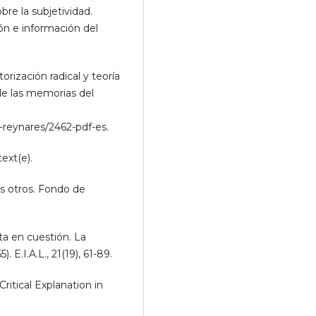
e la subjetividad.
ión e información del
rización radical y teoría
 de las memorias del
a-reynares/2462-pdf-es.
ext(e).
os otros. Fondo de
a en cuestión. La
E.I.A.L., 21(19), 61-89.
itical Explanation in