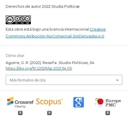
Derechos de autor 2022 Studia Politicæ
Esta obra está bajo una licencia internacional
Creative
Commons Atribución-NoComercial-SinDerivadas 4.0
.
Cómo citar
Aguirre, G. R. (2022). Reseña.
Studia Politicae
,
54
.
https://doi.org/10.22529/sp.2021.54.05
Más formatos de cita
0
0
0