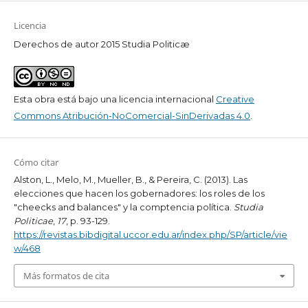
Licencia
Derechos de autor 2015 Studia Politicæ
Esta obra está bajo una licencia internacional
Creative
Commons Atribución-NoComercial-SinDerivadas 4.0
.
Cómo citar
Alston, L., Melo, M., Mueller, B., & Pereira, C. (2013). Las
elecciones que hacen los gobernadores: los roles de los
"cheecks and balances" y la comptencia política.
Studia
Politicae
,
17
, p. 93-129.
https://revistas.bibdigital.uccor.edu.ar/index.php/SP/article/vie
w/468
Más formatos de cita