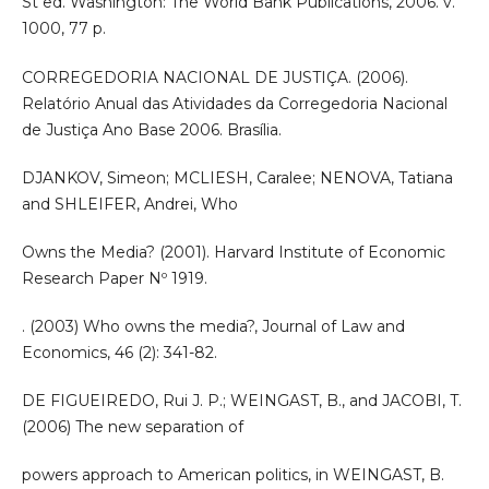
St ed. Washington: The World Bank Publications, 2006. v.
1000, 77 p.
CORREGEDORIA NACIONAL DE JUSTIÇA. (2006).
Relatório Anual das Atividades da Corregedoria Nacional
de Justiça Ano Base 2006. Brasília.
DJANKOV, Simeon; MCLIESH, Caralee; NENOVA, Tatiana
and SHLEIFER, Andrei, Who
Owns the Media? (2001). Harvard Institute of Economic
Research Paper Nº 1919.
. (2003) Who owns the media?, Journal of Law and
Economics, 46 (2): 341-82.
DE FIGUEIREDO, Rui J. P.; WEINGAST, B., and JACOBI, T.
(2006) The new separation of
powers approach to American politics, in WEINGAST, B.