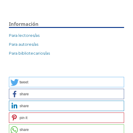
Información
Para lectores/as
Para autores/as
Para bibliotecarios/as
tweet
share
share
pin it
share