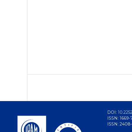
DOI:
10.225
ISSN: 1669-
ISSN: 2408-