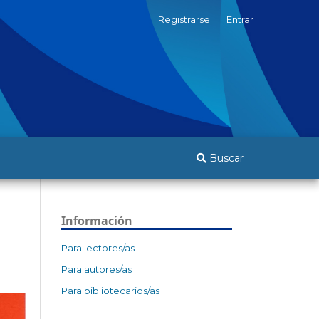
Registrarse
Entrar
Buscar
Información
Para lectores/as
Para autores/as
Para bibliotecarios/as