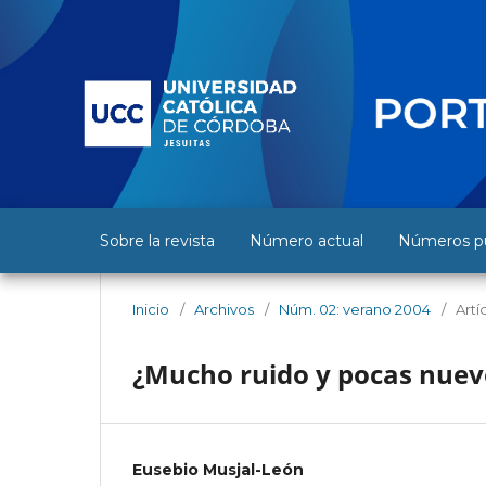
Sobre la revista
Número actual
Números pu
Inicio
/
Archivos
/
Núm. 02: verano 2004
/
Artí
¿Mucho ruido y pocas nueve
Eusebio Musjal-León