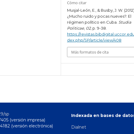
Cómo citar
Musjal-León, E., & Busby, J. W. (2012)
¿Mucho ruido y pocas nueves?. El
régimen político en Cuba.
Studia
Politicae
,
02
, p. 9-38.
https://revistas.bibdigital.uccor.edu
dex.php/SP/article/view/408
Más formatos de cita
29/sp
Indexada en bases de dato
7405 (versión impresa)
4182 (versión electrónica)
Dialnet