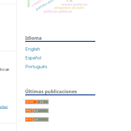
partidos políticos
actores políticos
programas sociales
políticas públicas
Idioma
English
Español
Português
iticæ
Últimas publicaciones
adas