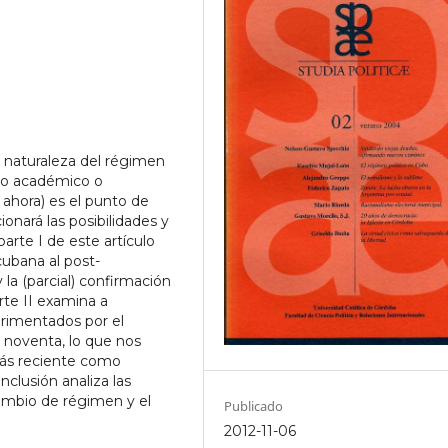
la naturaleza del régimen
io académico o
ahora) es el punto de
ionará las posibilidades y
 parte I de este artículo
 cubana al post-
la (parcial) confirmación
arte II examina a
erimentados por el
 noventa, lo que nos
 más reciente como
nclusión analiza las
cambio de régimen y el
Publicado
2012-11-06