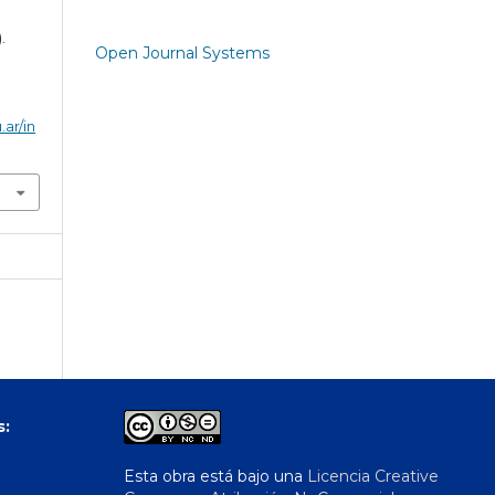
.
Open Journal Systems
.ar/in
s:
Esta obra está bajo una
Licencia Creative