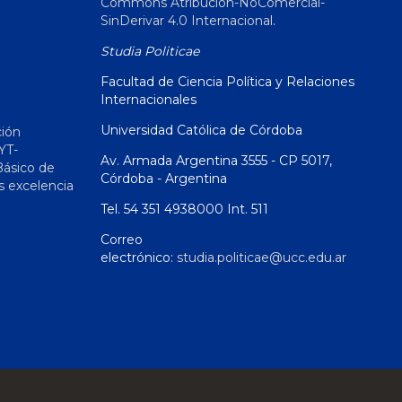
Commons Atribución-NoComercial-
SinDerivar 4.0 Internacional
.
Studia Politicae
Facultad de Ciencia Política y Relaciones
Internacionales
Universidad Católica de Córdoba
ción
YT-
Av. Armada Argentina 3555 - CP 5017,
Básico de
Córdoba - Argentina
s excelencia
Tel. 54 351 4938000 Int. 511
Correo
electrónico:
studia.politicae@ucc.edu.ar