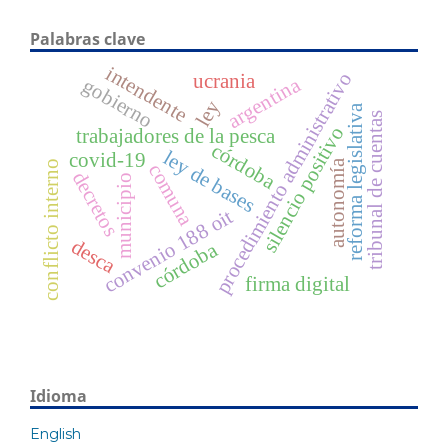
Palabras clave
intendente
procedimiento administrativo
ucrania
argentina
gobierno
ley
reforma legislativa
tribunal de cuentas
silencio positivo
trabajadores de la pesca
córdoba
ley de bases
covid-19
autonomía
conflicto interno
comuna
decretos
municipio
convenio 188 oit
desca
córdoba
firma digital
Idioma
English