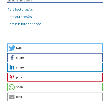
Para lectores/as
Para autores/as
Para bibliotecarios/as
tweet
share
share
pin it
share
mail