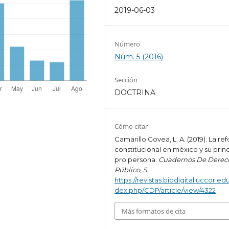
2019-06-03
Número
Núm. 5 (2016)
Sección
DOCTRINA
Cómo citar
Camarillo Govea, L. A. (2019). La re
constitucional en méxico y su prin
pro persona.
Cuadernos De Derec
Público
,
5
.
https://revistas.bibdigital.uccor.edu
dex.php/CDP/article/view/4322
Más formatos de cita