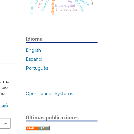
firma electrónica
silencio positivo
autonomía
comuna
firma digital
intervención
Idioma
English
Español
Português
forma
cipio
Open Journal Systems
ho
.ar/in
Últimas publicaciones