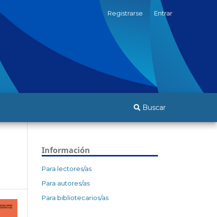
Registrarse
Entrar
Buscar
Información
Para lectores/as
Para autores/as
Para bibliotecarios/as