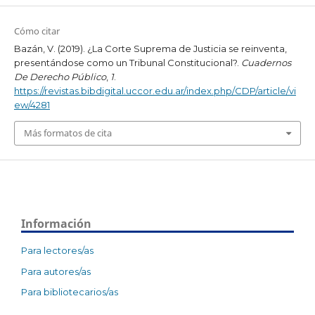
Cómo citar
Bazán, V. (2019). ¿La Corte Suprema de Justicia se reinventa,
presentándose como un Tribunal Constitucional?.
Cuadernos
De Derecho Público
,
1
.
https://revistas.bibdigital.uccor.edu.ar/index.php/CDP/article/vi
ew/4281
Más formatos de cita
Información
Para lectores/as
Para autores/as
Para bibliotecarios/as