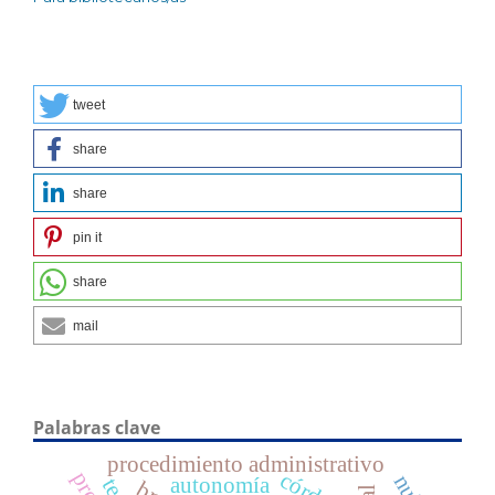
tweet
share
share
pin it
share
mail
Palabras clave
procedimiento administrativo
autonomía