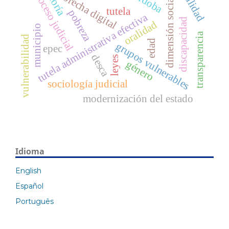
córdoba
proceso judicial
nulidad
teoría
brecha digital
dimensión social
tutela
pobreza
tutela administrativa efectiva
discapacidad
oralidad
municipio
transparencia
vulnerabilidad
edad
grupos vulnerables
epec
desca
leyes
género
sociología judicial
modernización del estado
Idioma
English
Español
Português