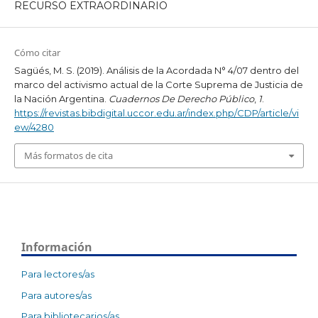
RECURSO EXTRAORDINARIO
Cómo citar
Sagüés, M. S. (2019). Análisis de la Acordada N° 4/07 dentro del
marco del activismo actual de la Corte Suprema de Justicia de
la Nación Argentina.
Cuadernos De Derecho Público
,
1
.
https://revistas.bibdigital.uccor.edu.ar/index.php/CDP/article/vi
ew/4280
Más formatos de cita
Información
Para lectores/as
Para autores/as
Para bibliotecarios/as