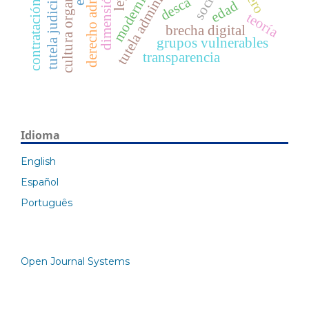
derecho administrativo
tutela judicial efectiva
cultura organizacional
contratación pública
dimensión social
desca
edad
teoría
brecha digital
grupos vulnerables
transparencia
Idioma
English
Español
Português
Open Journal Systems