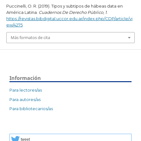
Puccinelli, O. R. (2019). Tipos y subtipos de hábeas data en
América Latina.
Cuadernos De Derecho Público
,
1
.
https://revistas.bibdigital.uccor.edu.ar/index.php/CDP/article/vi
ew/4275
Más formatos de cita
Información
Para lectores/as
Para autores/as
Para bibliotecarios/as
tweet