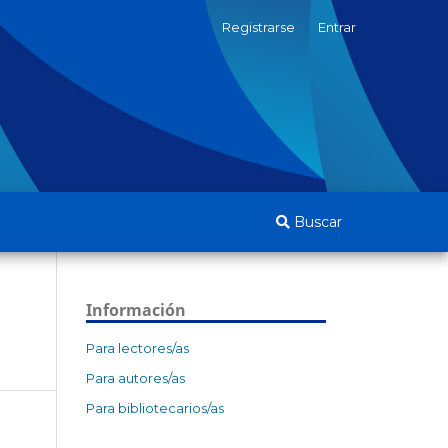
Registrarse
Entrar
Buscar
Información
Para lectores/as
Para autores/as
Para bibliotecarios/as