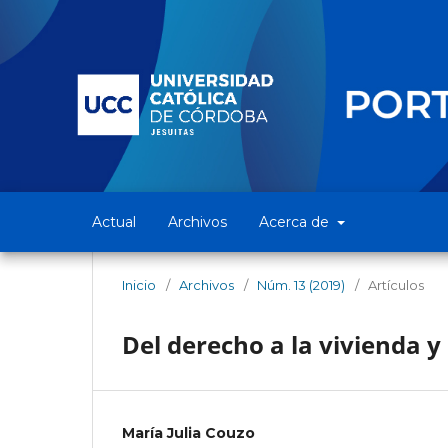
Actual
Archivos
Acerca de
Inicio
/
Archivos
/
Núm. 13 (2019)
/
Artículos
Del derecho a la vivienda y
María Julia Couzo