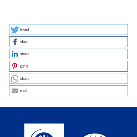
tweet
share
share
pin it
share
mail