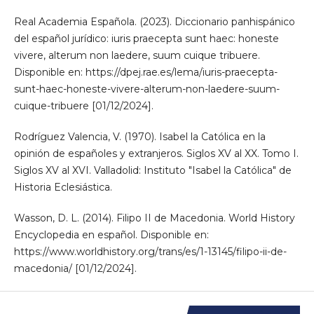
Real Academia Española. (2023). Diccionario panhispánico
del español jurídico: iuris praecepta sunt haec: honeste
vivere, alterum non laedere, suum cuique tribuere.
Disponible en: https://dpej.rae.es/lema/iuris-praecepta-
sunt-haec-honeste-vivere-alterum-non-laedere-suum-
cuique-tribuere [01/12/2024].
Rodríguez Valencia, V. (1970). Isabel la Católica en la
opinión de españoles y extranjeros. Siglos XV al XX. Tomo I.
Siglos XV al XVI. Valladolid: Instituto "Isabel la Católica" de
Historia Eclesiástica.
Wasson, D. L. (2014). Filipo II de Macedonia. World History
Encyclopedia en español. Disponible en:
https://www.worldhistory.org/trans/es/1-13145/filipo-ii-de-
macedonia/ [01/12/2024].