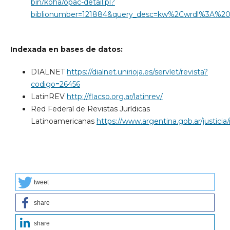
bin/koha/opac-detail.pl?
biblionumber=121884&query_desc=kw%2Cwrdl%3A%2
Indexada en bases de datos:
DIALNET
https://dialnet.unirioja.es/servlet/revista?
codigo=26456
LatinREV
http://flacso.org.ar/latinrev/
Red Federal de Revistas Jurídicas
Latinoamericanas
https://www.argentina.gob.ar/justicia/r
tweet
share
share