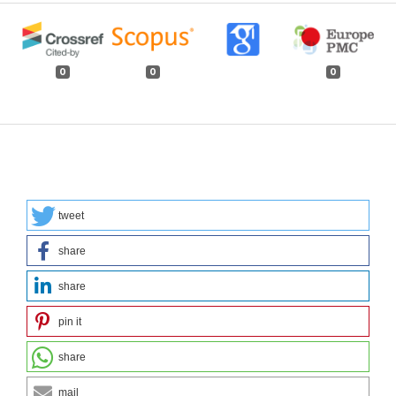
0
0
0
tweet
share
share
pin it
share
mail