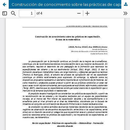
Construcción de conocimiento sobre las prácticas de capacitación. El caso de la matemática