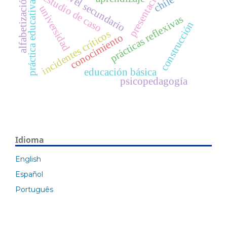
presentación
nivel secundario
estudio de caso
chile
alfabetización
práctica educativa
universidad
prácticas reflexivas
construcción
incidentes críticos
conocimiento
educación básica
psicopedagogía
Idioma
English
Español
Português