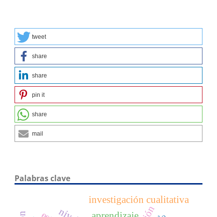
tweet
share
share
pin it
share
mail
Palabras clave
investigación cualitativa
aprendizaje