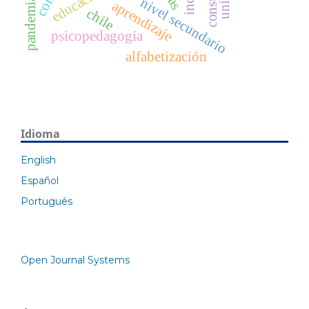
nivel secundario
aprendizaje
chile
psicopedagogía
alfabetización
Idioma
English
Español
Português
Open Journal Systems