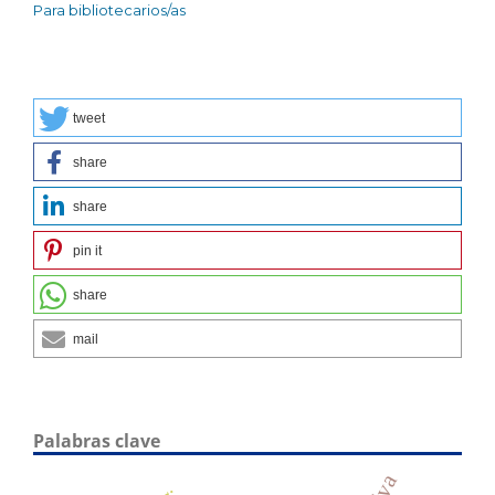
Para bibliotecarios/as
tweet
share
share
pin it
share
mail
Palabras clave