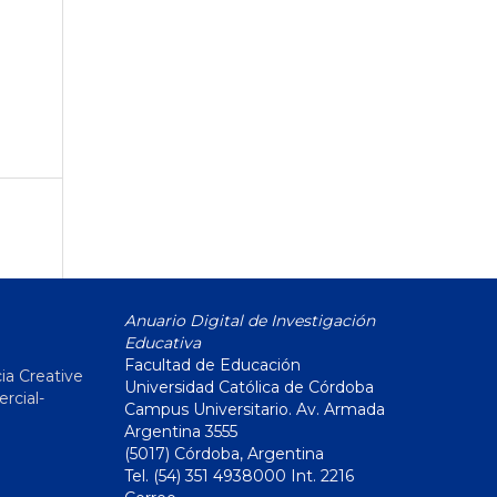
Anuario Digital de Investigación
Educativa
Facultad de Educación
ia Creative
Universidad Católica de Córdoba
cial-
Campus Universitario. Av. Armada
Argentina 3555
(5017) Córdoba, Argentina
Tel. (54) 351 4938000 Int. 2216