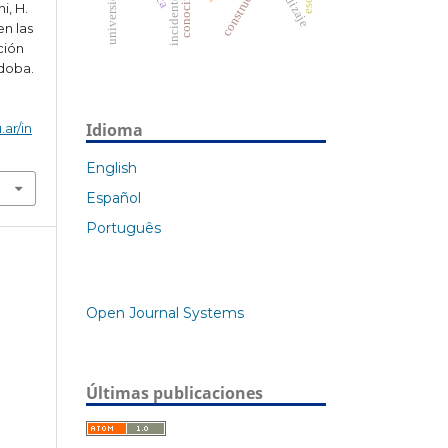
conocimiento
construcción
i, H.
en las
ción
rdoba.
Idioma
.ar/in
English
Español
Português
Open Journal Systems
Últimas publicaciones