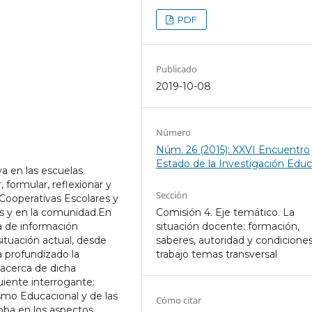
PDF
Publicado
2019-10-08
Número
Núm. 26 (2015): XXVI Encuentro
Estado de la Investigación Educ
a en las escuelas
 formular, reflexionar y
Sección
Cooperativas Escolares y
os y en la comunidad.En
Comisión 4. Eje temático. La
ta de información
situación docente: formación,
ituación actual, desde
saberes, autoridad y condicione
a profundizado la
trabajo temas transversal
acerca de dicha
uiente interrogante:
ismo Educacional y de las
Cómo citar
oba en los aspectos