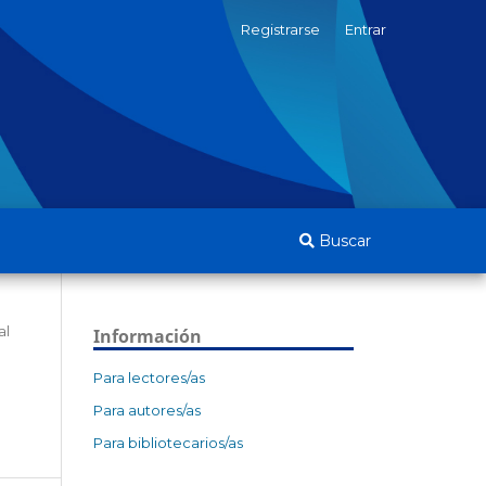
Registrarse
Entrar
Buscar
al
Información
Para lectores/as
Para autores/as
Para bibliotecarios/as