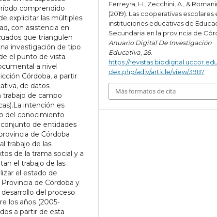
Ferreyra, H., Zecchini, A., & Romanin
período comprendido
(2019). Las cooperativas escolares 
e explicitar las múltiples
instituciones educativas de Educa
ad, con asistencia en
Secundaria en la provincia de Có
cuados que triangulen
Anuario Digital De Investigación
una investigación de tipo
Educativa
,
26
.
de el punto de vista
https://revistas.bibdigital.uccor.edu
documental a nivel
dex.php/adiv/article/view/3987
dicción Córdoba, a partir
cativa, de datos
Más formatos de cita
un trabajo de campo
as).La intención es
llo del conocimiento
al conjunto de entidades
provincia de Córdoba
l trabajo de las
tos de la trama social y a
tan el trabajo de las
izar el estado de
a Provincia de Córdoba y
 desarrollo del proceso
e los años (2005-
os a partir de esta