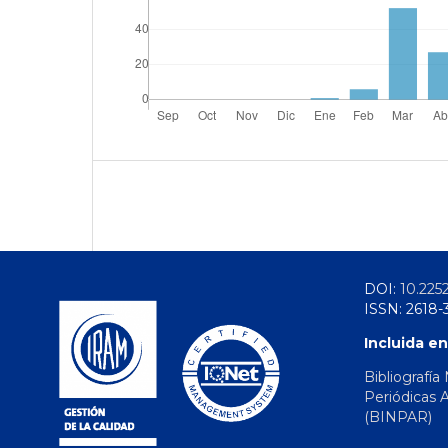
DOI:
10.225
ISSN: 2618-
Incluida en
Bibliografía
Periódicas 
(BINPAR)