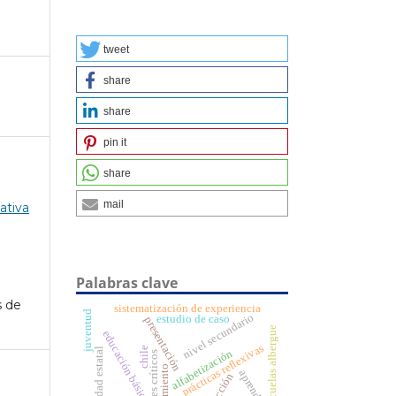
tweet
share
share
pin it
share
mail
ativa
Palabras clave
s de
sistematización de experiencia
juventud
nivel secundario
estudio de caso
presentación
escuelas albergue
educación básica
prácticas reflexivas
chile
universidad estatal
alfabetización
incidentes críticos
aprendizaje