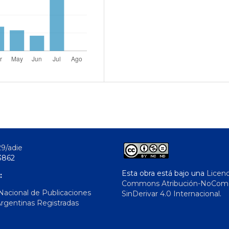
29/adie
3862
Esta obra está bajo una
Licenc
:
Commons Atribución-NoComer
 Nacional de Publicaciones
SinDerivar 4.0 Internacional
.
Argentinas Registradas