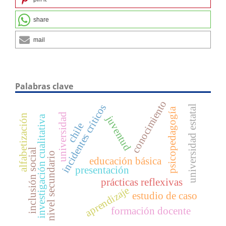
share
mail
Palabras clave
conocimiento
incidentes críticos
universidad estatal
psicopedagogía
universidad
alfabetización
juventud
investigación cualitativa
chile
inclusión social
nivel secundario
educación básica
presentación
prácticas reflexivas
aprendizaje
estudio de caso
formación docente