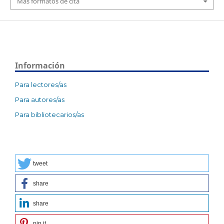
Más formatos de cita
Información
Para lectores/as
Para autores/as
Para bibliotecarios/as
tweet
share
share
pin it