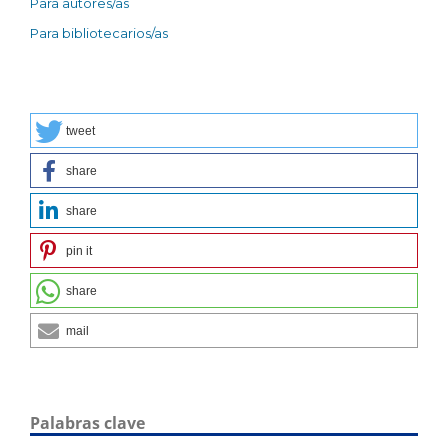
Para autores/as
Para bibliotecarios/as
tweet
share
share
pin it
share
mail
Palabras clave