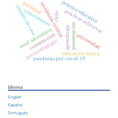
práctica educativa
juventud
incidentes críticos
estudio de caso
conocimiento
prácticas reflexivas
chile
presentación
aprendizaje
nivel secundario
construcción
universidad
psicopedagogía
educación básica
pandemia por covid-19
Idioma
English
Español
Português