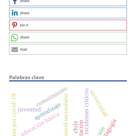
share
share
pin it
share
mail
Palabras clave
conocimiento
incidentes críticos
universidad
nivel secundario
pandemia por covid-19
aprendizaje
juventud
educación básica
chile