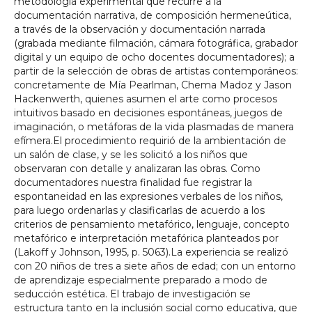
metodología experimental que recurre a la
documentación narrativa, de composición hermeneútica,
a través de la observación y documentación narrada
(grabada mediante filmación, cámara fotográfica, grabador
digital y un equipo de ocho docentes documentadores); a
partir de la selección de obras de artistas contemporáneos:
concretamente de Mía Pearlman, Chema Madoz y Jason
Hackenwerth, quienes asumen el arte como procesos
intuitivos basado en decisiones espontáneas, juegos de
imaginación, o metáforas de la vida plasmadas de manera
efímera.El procedimiento requirió de la ambientación de
un salón de clase, y se les solicitó a los niños que
observaran con detalle y analizaran las obras. Como
documentadores nuestra finalidad fue registrar la
espontaneidad en las expresiones verbales de los niños,
para luego ordenarlas y clasificarlas de acuerdo a los
criterios de pensamiento metafórico, lenguaje, concepto
metafórico e interpretación metafórica planteados por
(Lakoff y Johnson, 1995, p. 5063).La experiencia se realizó
con 20 niños de tres a siete años de edad; con un entorno
de aprendizaje especialmente preparado a modo de
seducción estética. El trabajo de investigación se
estructura tanto en la inclusión social como educativa, que