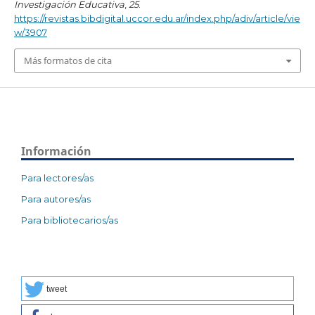
Investigación Educativa
,
25
.
https://revistas.bibdigital.uccor.edu.ar/index.php/adiv/article/vie
w/3907
Más formatos de cita
Información
Para lectores/as
Para autores/as
Para bibliotecarios/as
tweet