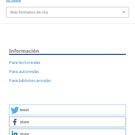
w/3888
Más formatos de cita
Información
Para lectores/as
Para autores/as
Para bibliotecarios/as
tweet
share
share