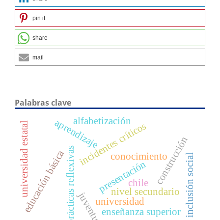
pin it
share
mail
Palabras clave
alfabetización
aprendizaje
incidentes críticos
universidad estatal
construcción
prácticas reflexivas
educación básica
conocimiento
inclusión social
presentación
chile
nivel secundario
juventud
universidad
enseñanza superior