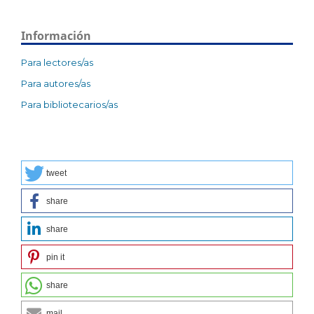
Información
Para lectores/as
Para autores/as
Para bibliotecarios/as
tweet
share
share
pin it
share
mail