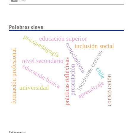
Palabras clave
psicopedagogía
educación superior
conocimiento
inclusión social
formación profesional
incidentes críticos
prácticas reflexivas
nivel secundario
educación básica
presentación
chile
construcción
aprendizaje
universidad
Idioma