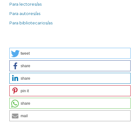
Para lectores/as
Para autores/as
Para bibliotecarios/as
tweet
share
share
pin it
share
mail