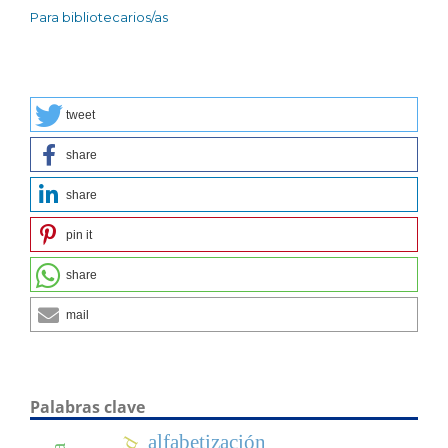
Para bibliotecarios/as
tweet
share
share
pin it
share
mail
Palabras clave
alfabetización