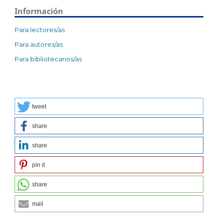
Información
Para lectores/as
Para autores/as
Para bibliotecarios/as
tweet
share
share
pin it
share
mail