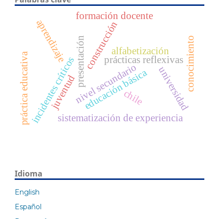
formación docente
aprendizaje
construcción
presentación
conocimiento
alfabetización
práctica educativa
prácticas reflexivas
incidentes críticos
nivel secundario
universidad
educación básica
juventud
chile
sistematización de experiencia
Idioma
English
Español