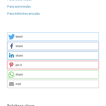
Para autores/as
Para bibliotecarios/as
tweet
share
share
pin it
share
mail
Palabras clave