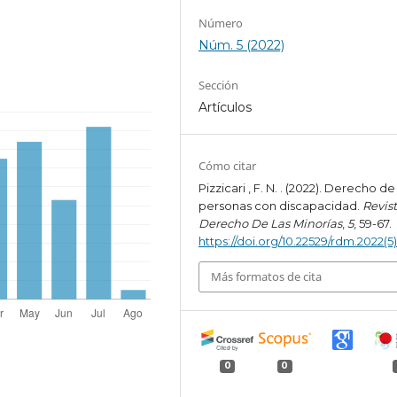
Número
Núm. 5 (2022)
Sección
Artículos
Cómo citar
Pizzicari , F. N. . (2022). Derecho de
personas con discapacidad.
Revis
Derecho De Las Minorías
,
5
, 59-67.
https://doi.org/10.22529/rdm.2022(5
Más formatos de cita
0
0