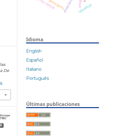
pena capital
principios
igualdad
Idioma
English
Español
 las
Italiano
ta De
Português
)4
Últimas publicaciones
0