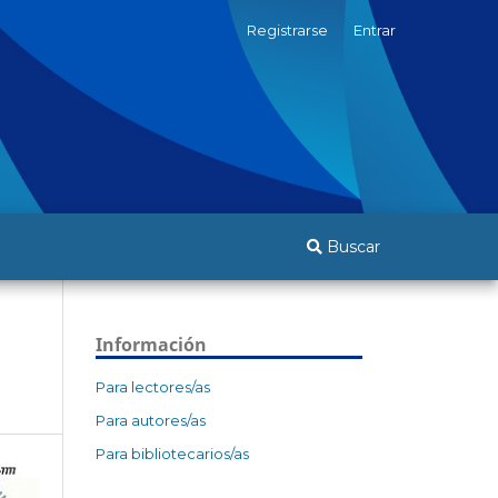
Registrarse
Entrar
Buscar
Información
Para lectores/as
Para autores/as
Para bibliotecarios/as