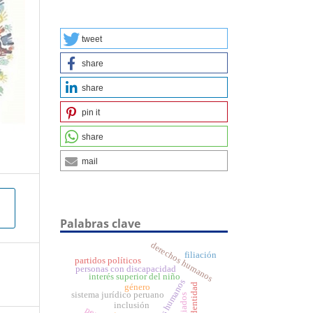
tweet
share
share
pin it
share
mail
Palabras clave
derechos humanos
filiación
partidos políticos
personas con discapacidad
interés superior del niño
derechos humanos
identidad
género
sistema jurídico peruano
refugiados
inclusión