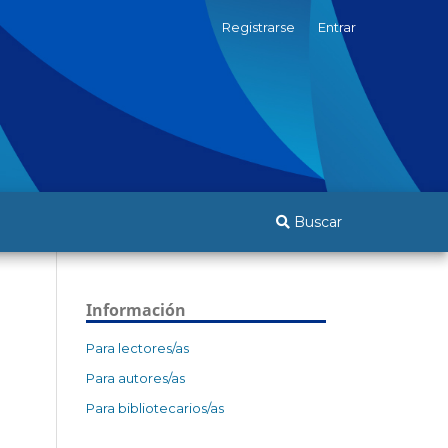
Registrarse
Entrar
Buscar
Información
Para lectores/as
Para autores/as
Para bibliotecarios/as