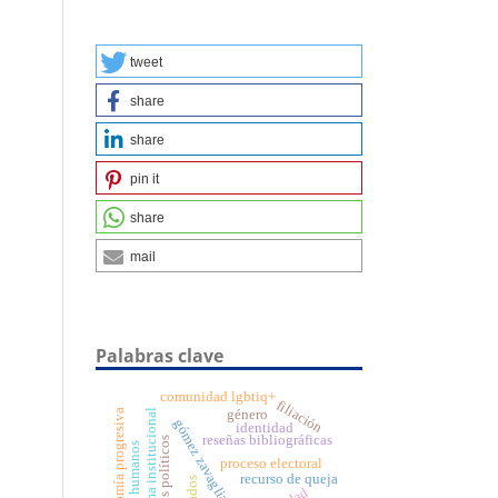
tweet
share
share
pin it
share
mail
Palabras clave
comunidad lgbtiq+
filiación
género
reforma institucional
autonomía progresiva
gómez zavaglia, tristán
identidad
reseñas bibliográficas
partidos políticos
derechos humanos
proceso electoral
recurso de queja