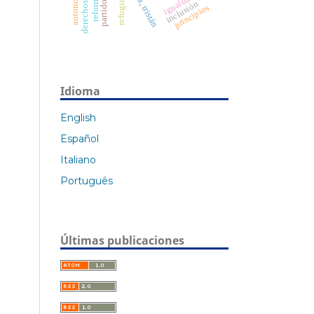
refugiados
igualdad
inclusión
principios
Idioma
English
Español
Italiano
Português
Últimas publicaciones