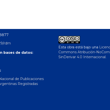
-8877
29/rdm
Esta obra está bajo una
Licenc
Commons Atribución-NoComer
n bases de datos:
SinDerivar 4.0 Internacional
.
:
 Nacional de Publicaciones
Argentinas Registradas