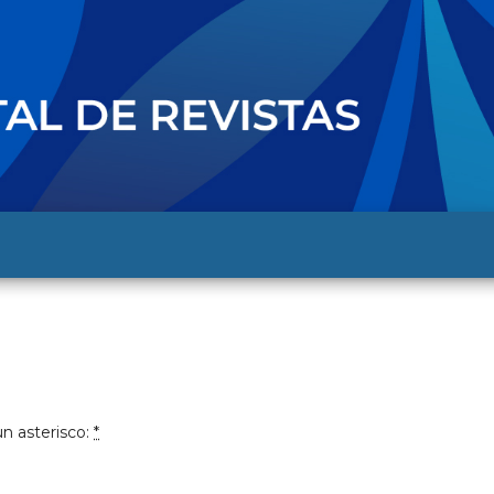
n asterisco:
*