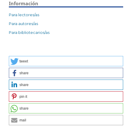
Información
Para lectores/as
Para autores/as
Para bibliotecarios/as
tweet
share
share
pin it
share
mail