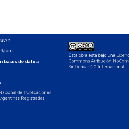
-8877
29/rdm
Esta obra está bajo una
Licenc
Commons Atribución-NoComer
n bases de datos:
SinDerivar 4.0 Internacional
.
:
 Nacional de Publicaciones
Argentinas Registradas