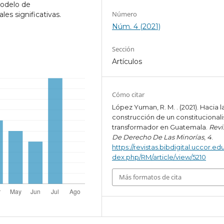
modelo de
Número
es significativas.
Núm. 4 (2021)
Sección
Artículos
Cómo citar
López Yuman, R. M. . (2021). Hacia l
construcción de un constitucional
transformador en Guatemala.
Revi
De Derecho De Las Minorías
,
4
.
https://revistas.bibdigital.uccor.edu
dex.php/RM/article/view/5210
Más formatos de cita