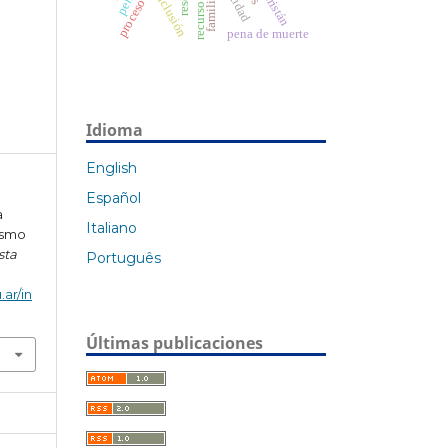
inclusión
pena de muerte
Idioma
English
Español
a
Italiano
ismo
sta
Português
.ar/in
Últimas publicaciones