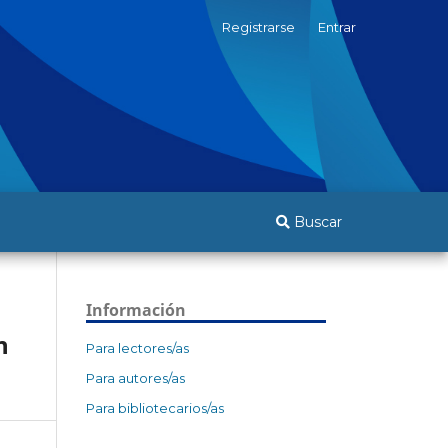
Registrarse
Entrar
Buscar
Información
n
Para lectores/as
Para autores/as
Para bibliotecarios/as