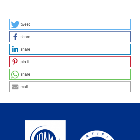
tweet
share
share
pin it
share
mail