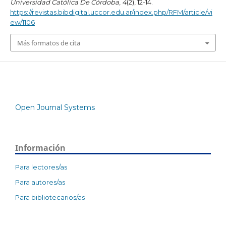
Universidad Católica De Córdoba
,
4
(2), 12-14.
https://revistas.bibdigital.uccor.edu.ar/index.php/RFM/article/vi
ew/1106
Más formatos de cita
Open Journal Systems
Información
Para lectores/as
Para autores/as
Para bibliotecarios/as