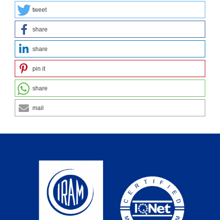
tweet
share
share
pin it
share
mail