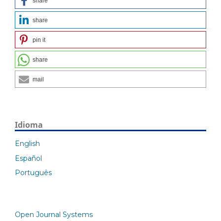
share
share
pin it
share
mail
Idioma
English
Español
Português
Open Journal Systems