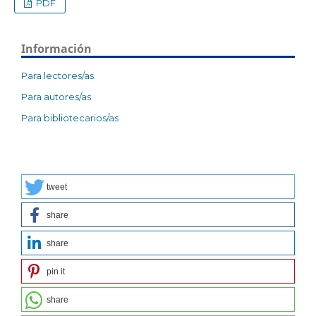
PDF
Información
Para lectores/as
Para autores/as
Para bibliotecarios/as
tweet
share
share
pin it
share