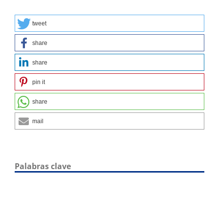
tweet
share
share
pin it
share
mail
Palabras clave