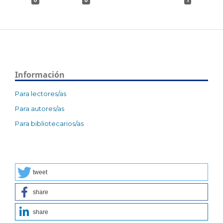
0
0
1
Información
Para lectores/as
Para autores/as
Para bibliotecarios/as
tweet
share
share