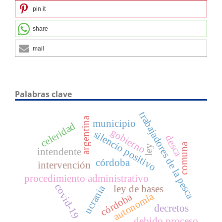
pin it
share
mail
Palabras clave
trabajadores de la pesca
argentina
municipio
celeridad
gobierno
silencio positivo
desca
comuna
ley
intendente
córdoba
intervención
procedimiento administrativo
covid-19
ucrania
ley de bases
autonomía
córdoba
decretos
debido proceso